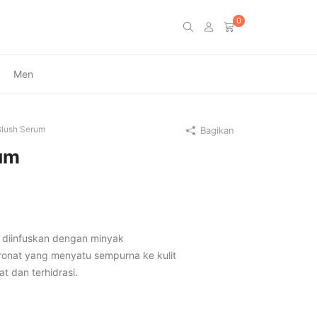
0
Men
Blush Serum
Bagikan
rum
g diinfuskan dengan minyak
onat yang menyatu sempurna ke kulit
t dan terhidrasi.