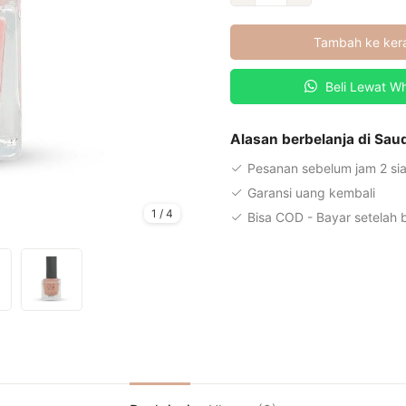
Pink
Blush
Tambah ke ker
Serum
Beli Lewat W
Alasan berbelanja di Sa
Pesanan sebelum jam 2 sia
Garansi uang kembali
1
/
4
Bisa COD - Bayar setelah