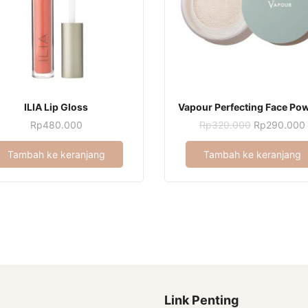
ILIA Lip Gloss
Vapour Perfecting Face Po
Harga
Rp
480.000
Rp
320.000
Rp
290.000
aslinya
adalah:
i
Tambah ke keranjang
Tambah ke keranjang
Rp320.000.
Link Penting