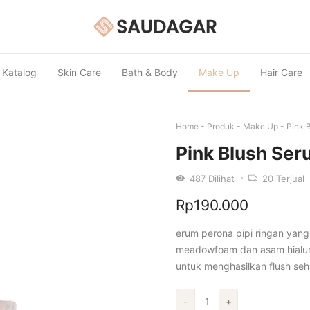
Katalog
Skin Care
Bath & Body
Make Up
Hair Care
Home
-
Produk
-
Make Up
-
Pink 
Pink Blush Se
487
Dilihat
20
Terjual
Rp
190.000
erum perona pipi ringan yan
meadowfoam dan asam hialur
untuk menghasilkan flush seha
Kuantitas
-
+