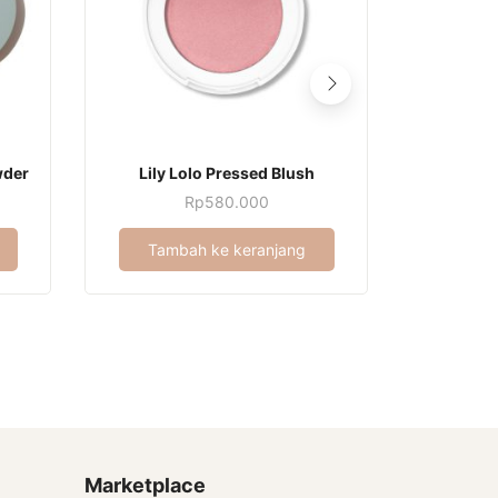
wder
Lily Lolo Pressed Blush
Ili
Harga
Rp
580.000
saat
ni
Tambah ke keranjang
Tamb
adalah:
Rp290.000.
Marketplace