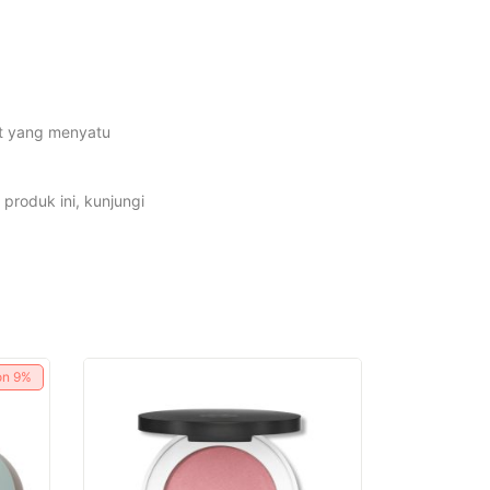
at yang menyatu
produk ini, kunjungi
on
9%